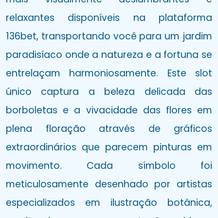
relaxantes disponíveis na plataforma
136bet, transportando você para um jardim
paradisíaco onde a natureza e a fortuna se
entrelaçam harmoniosamente. Este slot
único captura a beleza delicada das
borboletas e a vivacidade das flores em
plena floração através de gráficos
extraordinários que parecem pinturas em
movimento. Cada símbolo foi
meticulosamente desenhado por artistas
especializados em ilustração botânica,