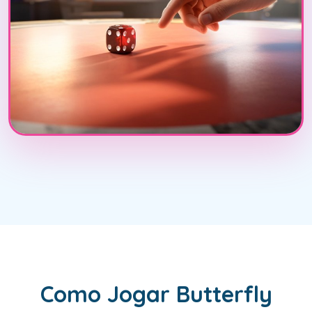
Como Jogar Butterfly