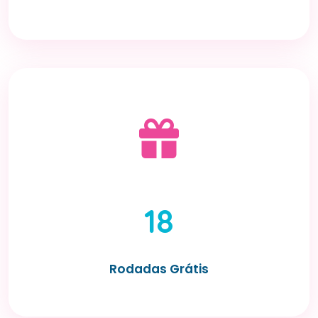
18
Rodadas Grátis