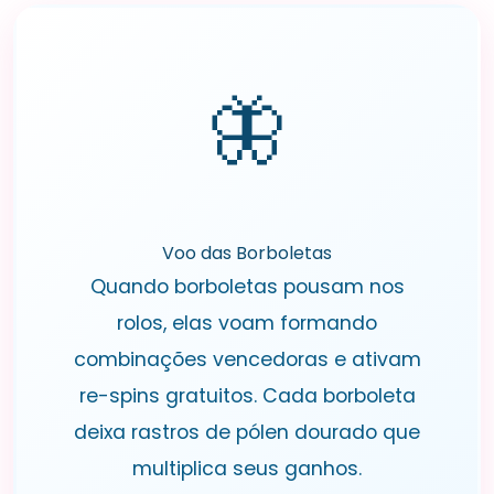
🦋
Voo das Borboletas
Quando borboletas pousam nos
rolos, elas voam formando
combinações vencedoras e ativam
re-spins gratuitos. Cada borboleta
deixa rastros de pólen dourado que
multiplica seus ganhos.