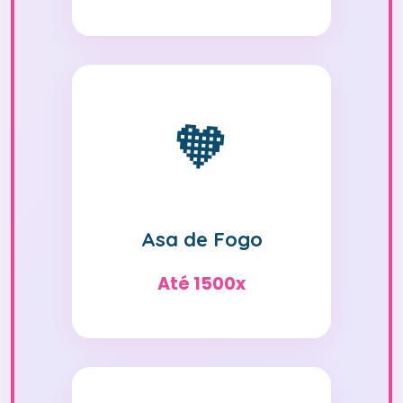
🧡
Asa de Fogo
Até 1500x