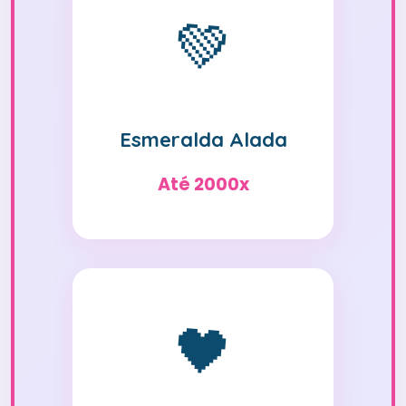
💚
Esmeralda Alada
Até 2000x
🖤