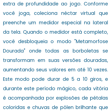
extra de profundidade ao jogo. Conforme
você joga, coleciona néctar virtual que
preenche um medidor especial na lateral
da tela. Quando o medidor está completo,
você desbloqueia o modo "Metamorfose
Dourada" onde todas as borboletas se
transformam em suas versões douradas,
aumentando seus valores em até 10 vezes.
Este modo pode durar de 5 a 10 giros, e
durante este período mágico, cada vitória
é acompanhada por explosões de pétalas
coloridas e chuvas de pólen brilhante que