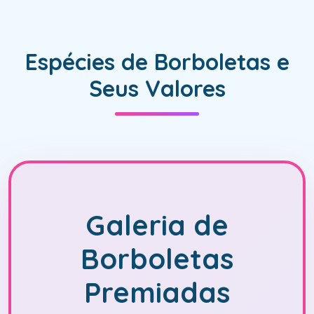
Espécies de Borboletas e
Seus Valores
Galeria de
Borboletas
Premiadas