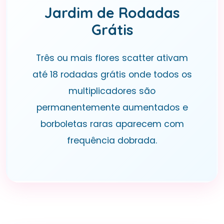
Jardim de Rodadas
Grátis
Três ou mais flores scatter ativam
até 18 rodadas grátis onde todos os
multiplicadores são
permanentemente aumentados e
borboletas raras aparecem com
frequência dobrada.