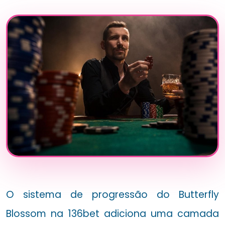
O sistema de progressão do Butterfly
Blossom na 136bet adiciona uma camada