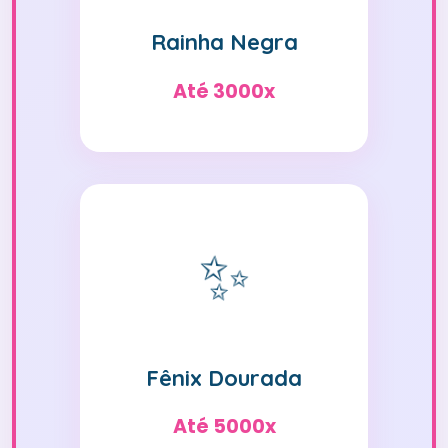
Rainha Negra
Até 3000x
✨
Fênix Dourada
Até 5000x