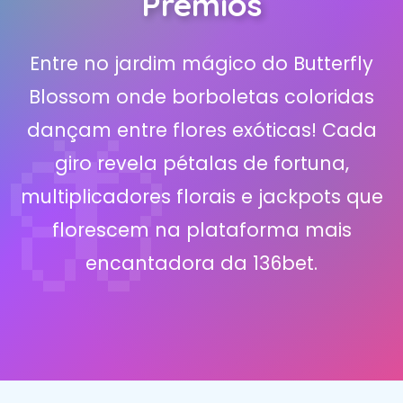
Prêmios
Entre no jardim mágico do Butterfly
Blossom onde borboletas coloridas
dançam entre flores exóticas! Cada
giro revela pétalas de fortuna,
multiplicadores florais e jackpots que
florescem na plataforma mais
encantadora da 136bet.