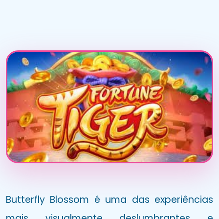
Butterfly Blossom é uma das experiências
mais visualmente deslumbrantes e