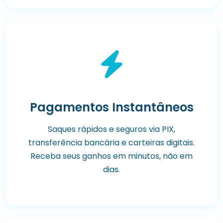
Pagamentos Instantâneos
Saques rápidos e seguros via PIX,
transferência bancária e carteiras digitais.
Receba seus ganhos em minutos, não em
dias.