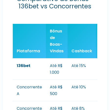
136bet vs Concorrentes
Bônus
de
Boas-
Rod
Plataforma
Vindas
Cashback
Grát
136bet
Até R$
Até 15%
100
1.000
roda
Concorrente
Até R$
Até 10%
50
A
500
roda
Concorrente
Até R$
Até 8%
75