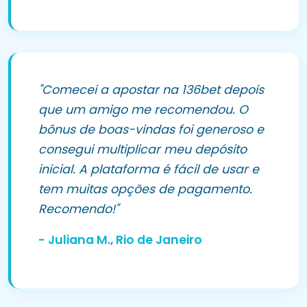
"Comecei a apostar na 136bet depois
que um amigo me recomendou. O
bônus de boas-vindas foi generoso e
consegui multiplicar meu depósito
inicial. A plataforma é fácil de usar e
tem muitas opções de pagamento.
Recomendo!"
- Juliana M., Rio de Janeiro