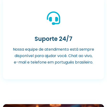
Suporte 24/7
Nossa equipe de atendimento está sempre
disponível para ajudar você. Chat ao vivo,
e-mail e telefone em português brasileiro.