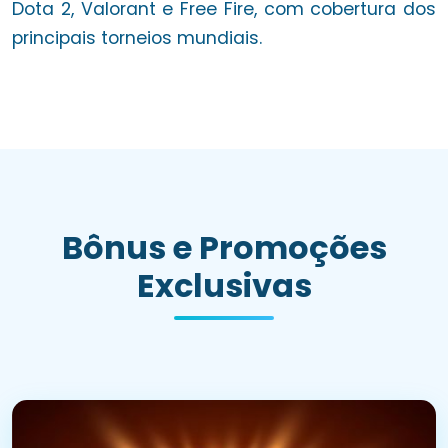
Dota 2, Valorant e Free Fire, com cobertura dos
principais torneios mundiais.
Bônus e Promoções
Exclusivas