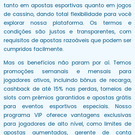
tanto em apostas esportivas quanto em jogos
de cassino, dando total flexibilidade para você
explorar nossa plataforma. Os termos e
condições são justos e transparentes, com
requisitos de apostas razoáveis que podem ser
cumpridos facilmente.
Mas os benefícios não param por aí. Temos
promoções semanais e mensais para
jogadores ativos, incluindo bônus de recarga,
cashback de até 15% nas perdas, torneios de
slots com prêmios garantidos e apostas grátis
para eventos esportivos especiais. Nosso
programa VIP oferece vantagens exclusivas
para jogadores de alto nível, como limites de
apostas aumentados, gerente de conta