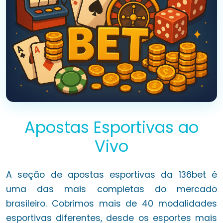
Apostas Esportivas ao
Vivo
A seção de apostas esportivas da 136bet é
uma das mais completas do mercado
brasileiro. Cobrimos mais de 40 modalidades
esportivas diferentes, desde os esportes mais