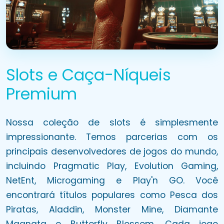
Slots e Caça-Níqueis
Premium
Nossa coleção de slots é simplesmente
impressionante. Temos parcerias com os
principais desenvolvedores de jogos do mundo,
incluindo Pragmatic Play, Evolution Gaming,
NetEnt, Microgaming e Play'n GO. Você
encontrará títulos populares como Pesca dos
Piratas, Aladdin, Monster Mine, Diamante
Magnata e Butterfly Blossom. Cada jogo